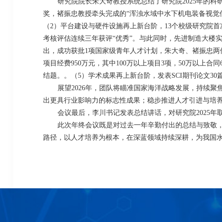
研究院院长朱大奇教授系统总结了研究院
2025
年的科
奖，褚振忠教授牵头完成的“浑浊水域中水下机电装备视觉
（
2
）平台建设与硬件设施再上新台阶，
13
个校级研究院首
考核评估连续三年获评“优秀”。与此同时，先进制造大楼
出，成功获批
1
项国家级青年人才计划，朱大奇、褚振忠两
项目经费
950
万元，其中
100
万以上项目
3
项，
50
万以上合同
结题。
。（
5
）学术成果再上新台阶，发表
SCI
期刊论文
30
展望
2026
年，团队将瞄准国家海洋战略发展，持续聚
出更具行业影响力的标志性成果；稳步推进人才引进与培
会议最后，李川书记发表总结讲话，对研究院
2025
年
此次年终会议既是对过去一年辛勤付出的总结与致敬
路径，以人才培养为根本，在深蓝领域持续深耕，为我国