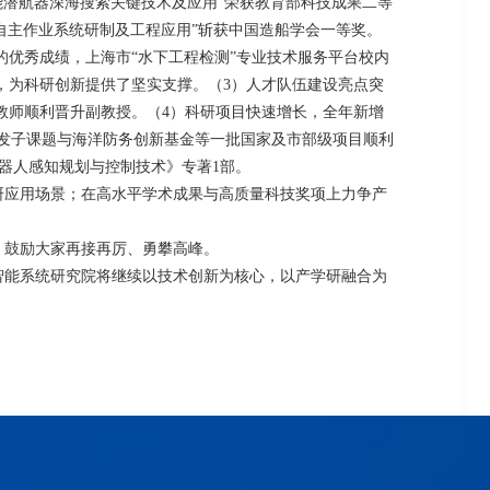
能潜航器深海搜索关键技术及应用”荣获教育部科技成果二等
自主作业系统研制及工程应用”斩获中国造船学会一等奖。
的优秀成绩，上海市“水下工程检测”专业技术服务平台校内
，为科研创新提供了坚实支撑。（
3
）人才队伍建设亮点突
教师顺利晋升副教授
。（
4
）科研项目快速增长，全年新增
发子课题与海洋防务创新基金等一批国家及市部级项目顺利
器人感知规划与控制技术》专著
1
部。
研应用场景；在高水平学术成果与高质量科技奖项上力争产
，鼓励大家再接再厉、勇攀高峰。
智能系统研究院将继续以技术创新为核心，以产学研融合为