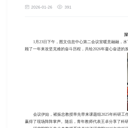
2026-01-26
391
深
1
月
23
日下午，图文信息中心第二会议室暖意融融，水
顾了一年来攻坚克难的奋斗历程，共绘
2026
年凝心奋进的
会议伊始，褚振忠教授率先带来课题组
2025
年科研工
赢得了现场阵阵掌声。随后，青年教师代表王卓分享了科