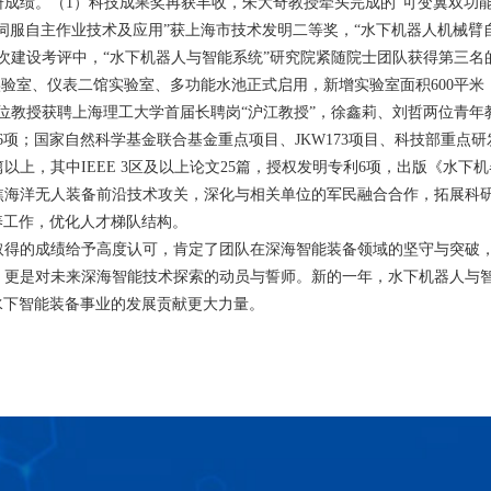
研成绩。（
1
）科技成果奖再获丰收，朱大奇教授牵头完成的“可变翼双功
伺服自主作业技术及应用”获上海市技术发明二等奖，“水下机器人机械臂
次建设考评中，“水下机器人与智能系统”研究院紧随院士团队获得第三名
实验室、仪表二馆实验室、多功能水池正式启用，新增实验室面积
600
平米
位教授获聘上海理工大学首届长聘岗“沪江教授”，
徐鑫莉、刘哲两位青年
6
项；
国家自然科学基金联合基金重点项目、
JKW173
项目、科技部重点研
篇以上，其中
IEEE 3
区及以上论文
25
篇，授权发明专利
6
项，出版《水下机
焦海洋无人装备前沿技术攻关，深化与相关单位的军民融合合作，拓展科
养工作，优化人才梯队结构。
取得的成绩给予高度认可，肯定了团队在深海智能装备领域的坚守与突破
，更是对未来深海智能技术探索的动员与誓师。新的一年，水下机器人与
水下智能装备事业的发展贡献更大力量。