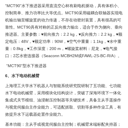
“MCT90”水下推进器采用直流空心杯有刷电机驱动，具有体积小、
控制简单、推力功率比大等优点。MCT90采用磁耦合联轴器实现电
机输出轴至螺旋桨的动力传递，不存在动密封装置，具有很高的可
靠性。MCT90具有对称的正反向推力输出，适合于作为侧向、垂向
推进器。主要参数：♥前向推力：2.2 kg，♥反向推力：2.2 kg，♥额
定电压：48V，♥额定功率：90W，♥空气中重量：1.1kg，♥水中重
量：0.8kg，♥工作深度：200 m，♥螺旋桨材料：尼龙，♥电气接
口：2芯水密连接器（Seaconn MCBH2M或FAWL-2S-BC-R/A）。
“MCT90”型水下推进器
6、水下电动机械臂
上海理工大学水下机器人与智能系统研究院研制了五功能、七功能
水下电动机械臂，采用模块化结构设计，突破了深海环境下一体化
集成式关节模组、油浸耐压控制器等关键技术，具备主从手遥操作
与视觉伺服自主作业能力，可适配抓取、切割等多种作业工具，有
效提升水下运载器处置作业能力。
基本功能：主从手或视觉伺服自主控制；机械臂末端标配夹持器；