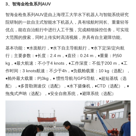
3、智海金枪鱼系列AUV
智海金枪鱼系列AUV是由上海理工大学水下机器人与智能系统研究
院研制的一款自主式智能水下机器人，具有续航时间长、重量轻等
优点，能在自治航行中进行人工干预，完成精细操控任务，可实现
大范围的搜索，同时上传实时高清视频，并具有自主避障功能。
基本功能：♥水面航行，♥水下自主导航航行，♥水下定深/定向航
行；主要参数：♦长度：2.4 m，♦直径：0.24 m，♦重量：约50
kg，♦最大航速：不小于4 knots，♦工作深度：不低于200 m，♦工
作时间：3 knots航速：不少于4h，♦负载舱载重：10 kg（选配），
♦舱外最大载重：约3kg，♦ 惯性导航与GPS导航，♦超短基线（选
配），♦多普勒测速仪（选配），♦水下摄像机，♦CTD（选配），♦
拖曳式声呐（选配），♦安全自救系统，♦避障系统（选配）